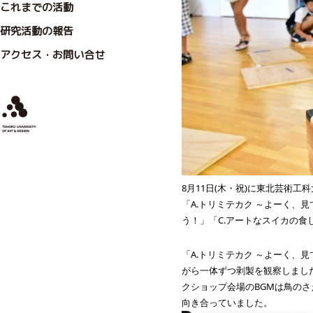
これまでの活動
研究活動の報告
アクセス・お問い合せ
8月11日(木・祝)に東北芸術
「A.トリミテカク ～よーく、見
う！」「C.アートなスイカの食
「A.トリミテカク ～よーく、
がら一体ずつ剥製を観察しまし
クショップ会場のBGMは鳥の
向き合っていました。