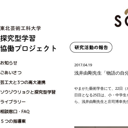
お知らせ
2017.04.19
ごあいさつ
浅井由剛先生「物語の自
芸工大と3つの高大連携
やまがた藝術学舎にて、22日（
ソウゾウリョクと探究型学習
日目となる25日は、小・中学
ライブラリー
ら、浅井由剛先生と庄司博幸先
相談窓口・FAQ
５つの指導案