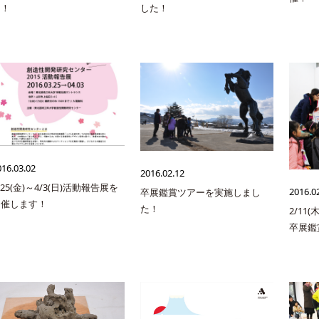
た！
した！
016.03.02
2016.02.12
/25(金)～4/3(日)活動報告展を
2016.0
卒展鑑賞ツアーを実施しまし
開催します！
た！
2/11
卒展鑑