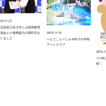
015.11.27
東北芸術工科大学と山形県教育
2015.11.19
委員会との連携協力の調印式を
行いました
へんてこらーじゅ＠鈴川小学校
アートクラブ
2015.1
11/2
催！